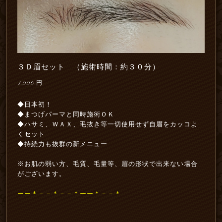
３Ｄ眉セット （施術時間：約３０分）
1,990
円
◆日本初！
◆まつげパーマと同時施術ＯＫ
◆ハサミ、ＷＡＸ、毛抜き等一切使用せず自眉をカッコよ
くセット
◆持続力も抜群の新メニュー
※お肌の弱い方、毛質、毛量等、眉の形状で出来ない場合
がございます。
ーー＊－－＊－－＊ーー＊－－＊