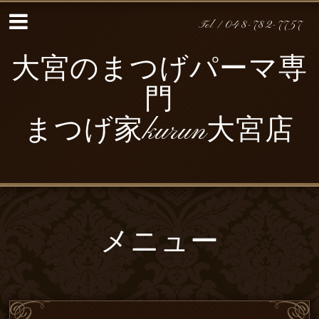
Tel / 048-782-7757
大宮のまつげパーマ専
門
まつげ家kurun大宮店
メニュー