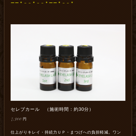
ーー＊－－＊－－＊ーー＊－－＊
セレブカール （施術時間：約30分）
7,300
円
仕上がりキレイ・持続力ＵＰ・まつげへの負担軽減。ワン