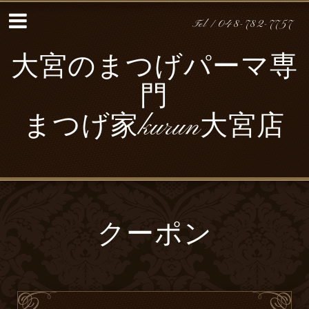
Tel / 048-782-7757
大宮のまつげパーマ専
門
まつげ家kurun大宮店
クーポン