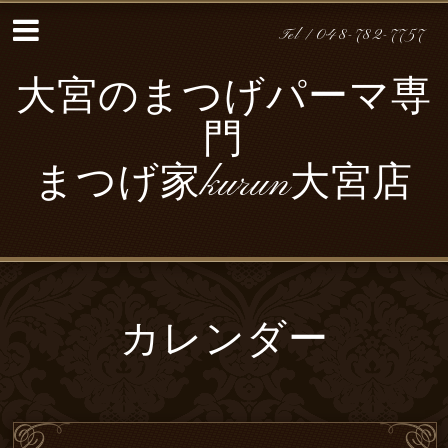
Tel / 048-782-7757
大宮のまつげパーマ専
門
まつげ家kurun大宮店
カレンダー