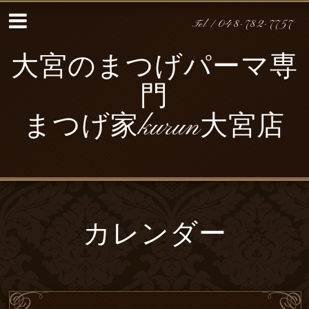
Tel / 048-782-7757
大宮のまつげパーマ専
門
まつげ家kurun大宮店
カレンダー